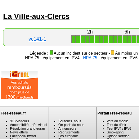
La Ville-aux-Clercs
2h
6h
1
1
1
1
1
1
1
1
1
1
1
1
1
1
vc141-1
Légende :
Aucun incident sur ce secteur -
Au moins un i
NRA-75 : équipement en IPV4 -
NRA-75
: équipement en IPV6 -
Free-reseau.fr
Portail Free-reseau
918 visiteurs
Soutenez-nous
Version mobile
Accessibilité - déf. visuel
On parle de nous
Test de débit
Résolution grand ecran
Annonceurs
Test IPV4 / IPV6
Newsletters
Recrutements
Smokeping
Facebook
•
Twitter
Les tutoriaux
Upload service