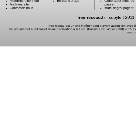
Membres d'honneur
En cas d'orage
Générateur mots de
Archives site
passe
Contactez-nous
stats-degroupage.fr
free-reseau.fr
- copyleft 2011
free-reseau est un site indépendant n'ayant aucun lien avec 
Ce site internet a fait l'objet d'une déclaration à la CNIL (Dossier CNIL n°1499600) le 15 a
person