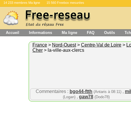
14 233 membres Ma ligne
15 560 Freebox mesurées
Accueil
Informations
Ma ligne
FAQ
Outils
Tch
France
>
Nord-Ouest
>
Centre-Val de Loire
>
Lo
Cher
> la-ville-aux-clercs
Commentaires :
bgo44-ftth
,
mi
(Antaris à 08:11)
,
gaw78
(Logan)
(Dodo78)