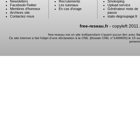
Newsletters
Recrutements
Smokeping
Facebook
•
Twitter
Les tutoriaux
Upload service
Membres d'honneur
En cas d'orage
Générateur mots de
Archives site
passe
Contactez-nous
stats-degroupage.fr
free-reseau.fr
- copyleft 2011
free-reseau est un site indépendant n'ayant aucun lien avec I
Ce site internet a fait l'objet d'une déclaration à la CNIL (Dossier CNIL n°1499600) le 15 a
person