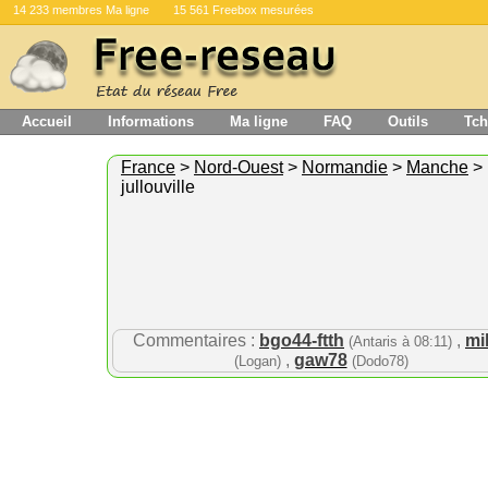
14 233 membres Ma ligne
15 561 Freebox mesurées
Accueil
Informations
Ma ligne
FAQ
Outils
Tch
France
>
Nord-Ouest
>
Normandie
>
Manche
>
jullouville
Commentaires :
bgo44-ftth
,
mi
(Antaris à 08:11)
,
gaw78
(Logan)
(Dodo78)