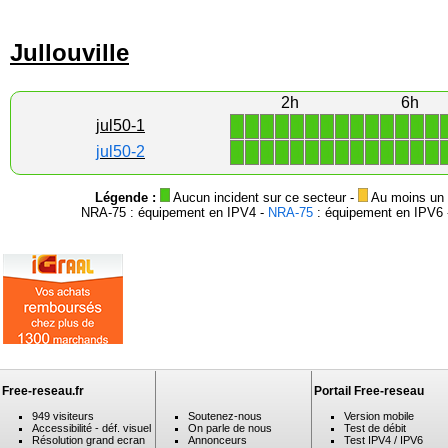
Jullouville
2h
6h
1
1
1
1
1
1
1
1
1
1
1
1
1
1
jul50-1
1
1
1
1
1
1
1
1
1
1
1
1
1
1
jul50-2
Légende :
Aucun incident sur ce secteur -
Au moins un i
NRA-75 : équipement en IPV4 -
NRA-75
: équipement en IPV6 -
Free-reseau.fr
Portail Free-reseau
949 visiteurs
Soutenez-nous
Version mobile
Accessibilité - déf. visuel
On parle de nous
Test de débit
Résolution grand ecran
Annonceurs
Test IPV4 / IPV6