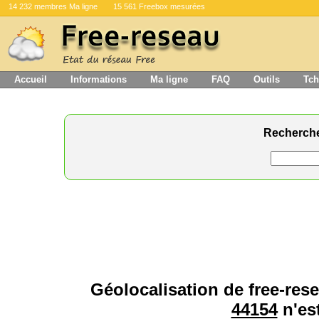
14 232 membres Ma ligne
15 561 Freebox mesurées
Accueil
Informations
Ma ligne
FAQ
Outils
Tch
Recherch
Géolocalisation de free-rese
44154
n'est