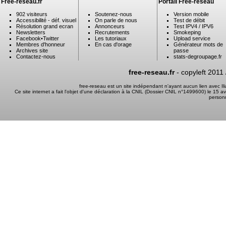
Free-reseau.fr
Portail Free-reseau
902 visiteurs
Soutenez-nous
Version mobile
Accessibilité - déf. visuel
On parle de nous
Test de débit
Résolution grand ecran
Annonceurs
Test IPV4 / IPV6
Newsletters
Recrutements
Smokeping
Facebook
•
Twitter
Les tutoriaux
Upload service
Membres d'honneur
En cas d'orage
Générateur mots de
Archives site
passe
Contactez-nous
stats-degroupage.fr
free-reseau.fr
- copyleft 2011
free-reseau est un site indépendant n'ayant aucun lien avec I
Ce site internet a fait l'objet d'une déclaration à la CNIL (Dossier CNIL n°1499600) le 15 a
person