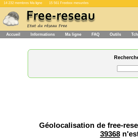
14 232 membres Ma ligne
15 561 Freebox mesurées
Accueil
Informations
Ma ligne
FAQ
Outils
Tch
Recherch
Géolocalisation de free-rese
39368
n'est