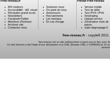
Free-reseau.fr
Portail Free-reseau
803 visiteurs
Soutenez-nous
Version mobile
Accessibilité - déf. visuel
On parle de nous
Test de débit
Résolution grand ecran
Annonceurs
Test IPV4 / IPV6
Newsletters
Recrutements
Smokeping
Facebook
•
Twitter
Les tutoriaux
Upload service
Membres d'honneur
En cas d'orage
Générateur mots de
Archives site
passe
Contactez-nous
stats-degroupage.fr
free-reseau.fr
- copyleft 2011
free-reseau est un site indépendant n'ayant aucun lien avec I
Ce site internet a fait l'objet d'une déclaration à la CNIL (Dossier CNIL n°1499600) le 15 a
person