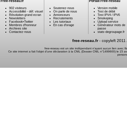
Free-reseau.fr
Portail Free-reseau
902 visiteurs
Soutenez-nous
Version mobile
Accessibilité - déf. visuel
On parle de nous
Test de débit
Résolution grand ecran
Annonceurs
Test IPV4 / IPV6
Newsletters
Recrutements
Smokeping
Facebook
•
Twitter
Les tutoriaux
Upload service
Membres d'honneur
En cas d'orage
Générateur mots de
Archives site
passe
Contactez-nous
stats-degroupage.fr
free-reseau.fr
- copyleft 2011
free-reseau est un site indépendant n'ayant aucun lien avec I
Ce site internet a fait l'objet d'une déclaration à la CNIL (Dossier CNIL n°1499600) le 15 a
person