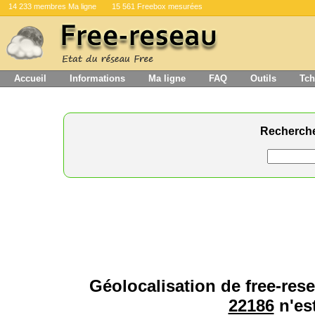
14 233 membres Ma ligne
15 561 Freebox mesurées
Accueil
Informations
Ma ligne
FAQ
Outils
Tch
Recherch
Géolocalisation de free-rese
22186
n'est