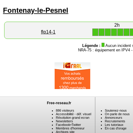
Fontenay-le-Pesnel
2h
1
1
1
1
1
1
flp14-1
Légende :
Aucun incident 
NRA-75 : équipement en IPV4 
Free-reseau.fr
886 visiteurs
Soutenez-nous
Accessibilité - déf. visuel
On parle de nous
Résolution grand ecran
Annonceurs
Newsletters
Recrutements
Facebook
•
Twitter
Les tutoriaux
Membres d'honneur
En cas d'orage
Archives site