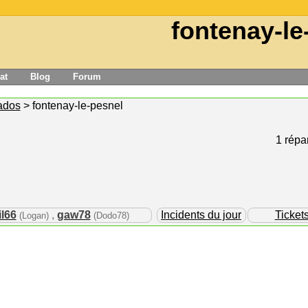
fontenay-le
at
Blog
Forum
ados
> fontenay-le-pesnel
1 répar
l66
,
gaw78
Incidents du jour
Ticket
(Logan)
(Dodo78)