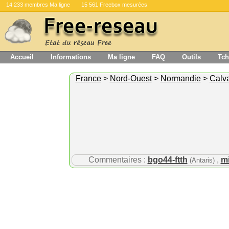
14 233 membres Ma ligne
15 561 Freebox mesurées
Accueil
Informations
Ma ligne
FAQ
Outils
Tch
France
>
Nord-Ouest
>
Normandie
>
Calv
Commentaires :
bgo44-ftth
,
mi
(Antaris)