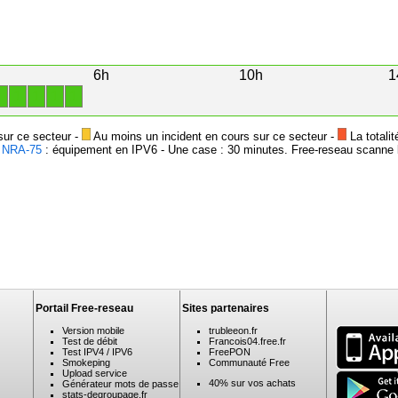
6h
10h
1
1
1
1
1
1
sur ce secteur -
Au moins un incident en cours sur ce secteur -
La totalit
-
NRA-75
: équipement en IPV6 - Une case : 30 minutes. Free-reseau scanne l
Portail Free-reseau
Sites partenaires
Version mobile
trubleeon.fr
Test de débit
Francois04.free.fr
Test IPV4 / IPV6
FreePON
Smokeping
Communauté Free
Upload service
40% sur vos achats
Générateur mots de passe
stats-degroupage.fr