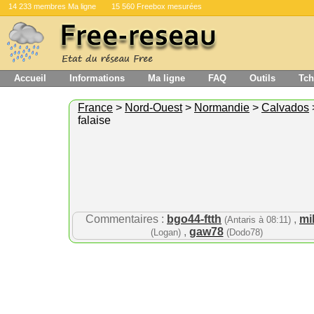
14 233 membres Ma ligne
15 560 Freebox mesurées
Accueil
Informations
Ma ligne
FAQ
Outils
Tch
France
>
Nord-Ouest
>
Normandie
>
Calvados
falaise
Commentaires :
bgo44-ftth
,
mi
(Antaris à 08:11)
,
gaw78
(Logan)
(Dodo78)