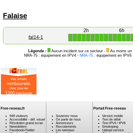
Falaise
2h
6h
1
1
1
1
1
1
1
1
1
1
1
1
1
1
fal14-1
Légende :
Aucun incident sur ce secteur -
Au moins un i
NRA-75 : équipement en IPV4 -
NRA-75
: équipement en IPV6 -
Free-reseau.fr
Portail Free-reseau
948 visiteurs
Soutenez-nous
Version mobile
Accessibilité - déf. visuel
On parle de nous
Test de débit
Résolution grand ecran
Annonceurs
Test IPV4 / IPV6
Newsletters
Recrutements
Smokeping
Facebook
•
Twitter
Les tutoriaux
Upload service