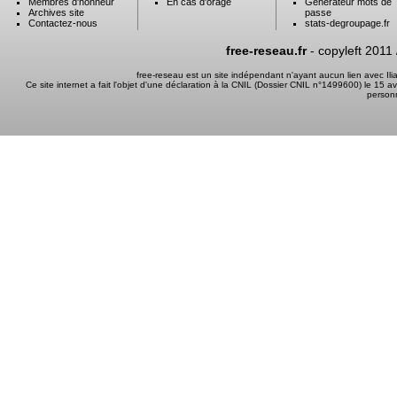
Membres d'honneur
En cas d'orage
Générateur mots de
Archives site
passe
Contactez-nous
stats-degroupage.fr
free-reseau.fr
- copyleft 2011
free-reseau est un site indépendant n'ayant aucun lien avec I
Ce site internet a fait l'objet d'une déclaration à la CNIL (Dossier CNIL n°1499600) le 15 a
person