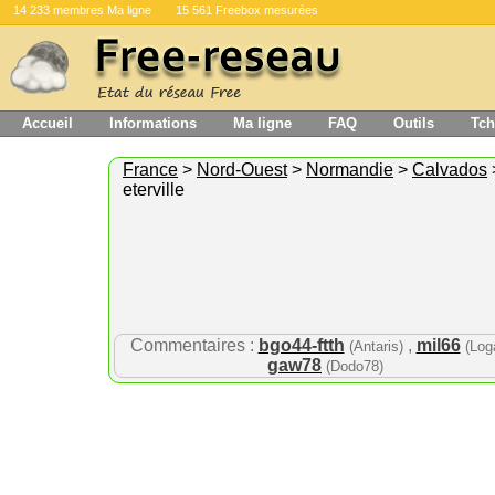
14 233 membres Ma ligne
15 561 Freebox mesurées
Accueil
Informations
Ma ligne
FAQ
Outils
Tch
France
>
Nord-Ouest
>
Normandie
>
Calvados
eterville
Commentaires :
bgo44-ftth
,
mil66
(Antaris)
(Log
gaw78
(Dodo78)