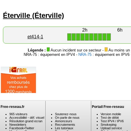
Éterville (Éterville)
2h
6h
1
1
1
1
1
1
1
1
1
1
et414-1
Légende :
Aucun incident sur ce secteur -
Au moins un i
NRA-75 : équipement en IPV4 -
NRA-75
: équipement en IPV6 -
Free-reseau.fr
Portail Free-reseau
965 visiteurs
Soutenez-nous
Version mobile
Accessibilité - déf. visuel
On parle de nous
Test de débit
Résolution grand ecran
Annonceurs
Test IPV4 / IPV6
Newsletters
Recrutements
Smokeping
Facebook
•
Twitter
Les tutoriaux
Upload service