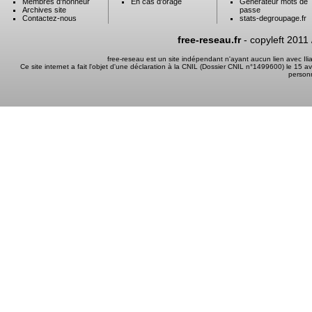
Membres d'honneur
En cas d'orage
Générateur mots de
Archives site
passe
Contactez-nous
stats-degroupage.fr
free-reseau.fr
- copyleft 2011
free-reseau est un site indépendant n'ayant aucun lien avec I
Ce site internet a fait l'objet d'une déclaration à la CNIL (Dossier CNIL n°1499600) le 15 a
person