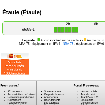
Étaule (Étaule)
2h
6h
1
1
1
1
1
1
1
eto89-1
Légende :
Aucun incident sur ce secteur -
Au moins un i
NRA-75 : équipement en IPV4 -
NRA-75
: équipement en IPV6 -
Free-reseau.fr
Portail Free-reseau
931 visiteurs
Soutenez-nous
Version mobile
Accessibilité - déf. visuel
On parle de nous
Test de débit
Résolution grand ecran
Annonceurs
Test IPV4 / IPV6
Newsletters
Recrutements
Smokeping
Facebook
•
Twitter
Les tutoriaux
Upload service