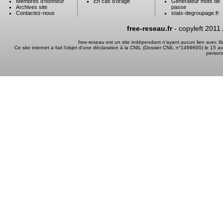
Membres d'honneur
En cas d'orage
Générateur mots de
Archives site
passe
Contactez-nous
stats-degroupage.fr
free-reseau.fr
- copyleft 2011
free-reseau est un site indépendant n'ayant aucun lien avec I
Ce site internet a fait l'objet d'une déclaration à la CNIL (Dossier CNIL n°1499600) le 15 a
person