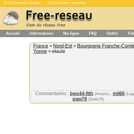
14 232 membres Ma ligne
15 561 Freebox mesurées
Accueil
Informations
Ma ligne
FAQ
Outils
Tch
France
>
Nord-Est
>
Bourgogne Franche-Comt
Yonne
> etaule
Commentaires :
bgo44-ftth
,
mil66
(Antaris)
(Log
gaw78
(Dodo78)