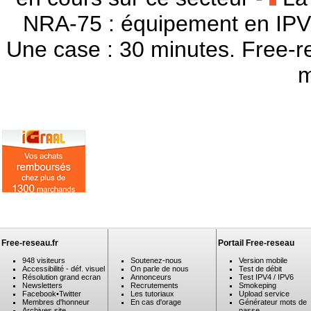
NRA-75 : équipement en IPV
Une case : 30 minutes. Free-r
m
Free-reseau.fr
Portail Free-reseau
948 visiteurs
Soutenez-nous
Version mobile
Accessibilité - déf. visuel
On parle de nous
Test de débit
Résolution grand ecran
Annonceurs
Test IPV4 / IPV6
Newsletters
Recrutements
Smokeping
Facebook
•
Twitter
Les tutoriaux
Upload service
Membres d'honneur
En cas d'orage
Générateur mots de
Archives site
passe