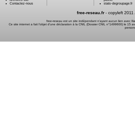
Contactez-nous
stats-degroupage.fr
free-reseau.fr
- copyleft 2011
free-reseau est un site indépendant n'ayant aucun lien avec I
Ce site internet a fait l'objet d'une déclaration à la CNIL (Dossier CNIL n°1499600) le 15 a
person