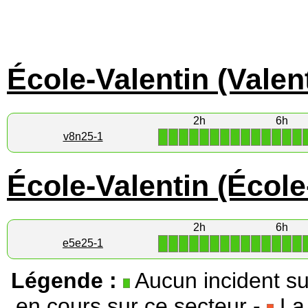
École-Valentin (Valen
2h
6h
1
1
1
1
1
1
1
1
1
1
1
1
1
1
v8n25-1
École-Valentin (École
2h
6h
1
1
1
1
1
1
1
1
1
1
1
1
1
1
e5e25-1
Légende :
Aucun incident su
en cours sur ce secteur -
La 