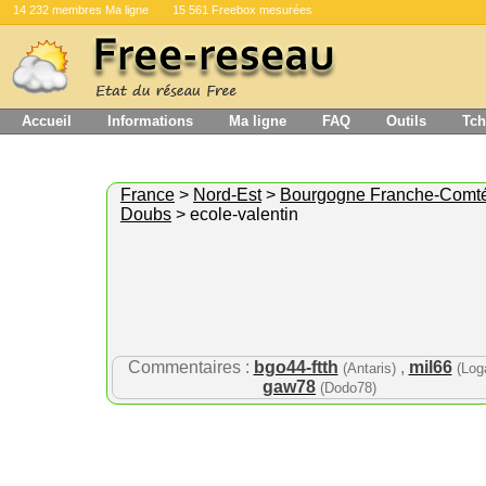
14 232 membres Ma ligne
15 561 Freebox mesurées
Accueil
Informations
Ma ligne
FAQ
Outils
Tch
France
>
Nord-Est
>
Bourgogne Franche-Comt
Doubs
> ecole-valentin
Commentaires :
bgo44-ftth
,
mil66
(Antaris)
(Log
gaw78
(Dodo78)