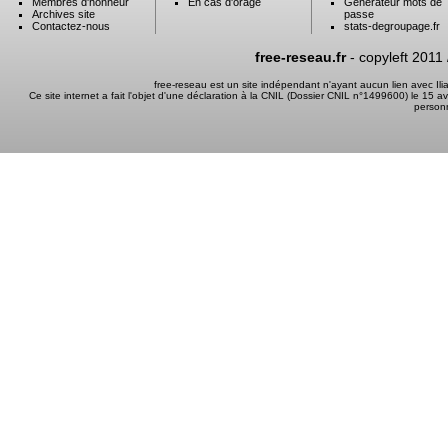
Membres d'honneur
En cas d'orage
Générateur mots de
Archives site
passe
Contactez-nous
stats-degroupage.fr
free-reseau.fr
- copyleft 2011
free-reseau est un site indépendant n'ayant aucun lien avec I
Ce site internet a fait l'objet d'une déclaration à la CNIL (Dossier CNIL n°1499600) le 15 a
person