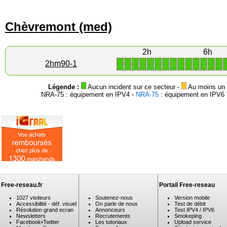
Chèvremont (med)
2h
6h
1
1
1
1
1
1
1
1
1
1
1
1
1
1
2hm90-1
Légende :
Aucun incident sur ce secteur -
Au moins un i
NRA-75 : équipement en IPV4 -
NRA-75
: équipement en IPV6 -
Free-reseau.fr
Portail Free-reseau
1027 visiteurs
Soutenez-nous
Version mobile
Accessibilité - déf. visuel
On parle de nous
Test de débit
Résolution grand ecran
Annonceurs
Test IPV4 / IPV6
Newsletters
Recrutements
Smokeping
Facebook
•
Twitter
Les tutoriaux
Upload service