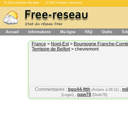
14 233 membres Ma ligne
15 560 Freebox mesurées
Accueil
Informations
Ma ligne
FAQ
Outils
Tch
France
>
Nord-Est
>
Bourgogne Franche-Comt
Territoire de Belfort
> chevremont
Commentaires :
bgo44-ftth
,
mi
(Antaris à 08:11)
,
gaw78
(Logan)
(Dodo78)