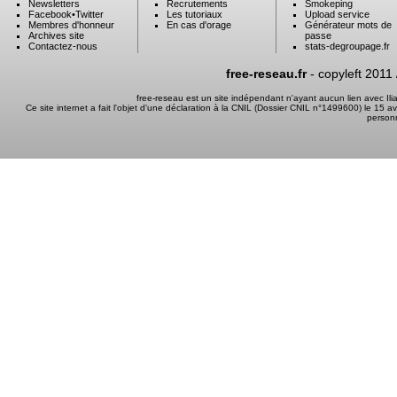
Newsletters
Recrutements
Smokeping
Facebook
•
Twitter
Les tutoriaux
Upload service
Membres d'honneur
En cas d'orage
Générateur mots de
Archives site
passe
Contactez-nous
stats-degroupage.fr
free-reseau.fr
- copyleft 2011
free-reseau est un site indépendant n'ayant aucun lien avec I
Ce site internet a fait l'objet d'une déclaration à la CNIL (Dossier CNIL n°1499600) le 15 a
person