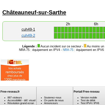
Châteauneuf-sur-Sarthe
2h
6h
1
1
1
1
1
1
1
1
1
1
1
1
1
1
cuh49-1
1
1
1
1
1
1
1
1
1
1
1
1
1
1
cuh49-2
Légende :
Aucun incident sur ce secteur -
Au moins un i
NRA-75 : équipement en IPV4 -
NRA-75
: équipement en IPV6 -
Free-reseau.fr
Portail Free-reseau
887 visiteurs
Soutenez-nous
Version mobile
Accessibilité - déf. visuel
On parle de nous
Test de débit
Résolution grand ecran
Annonceurs
Test IPV4 / IPV6