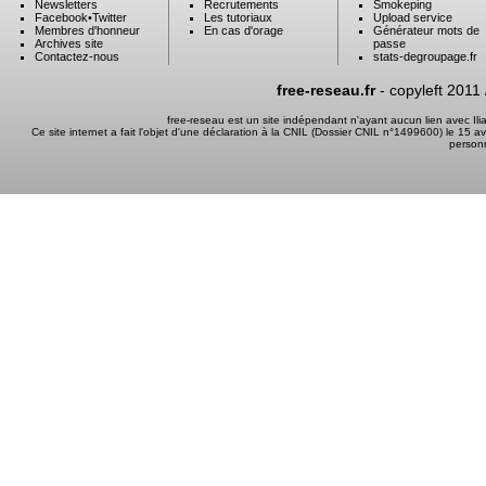
Newsletters
Recrutements
Smokeping
Facebook
•
Twitter
Les tutoriaux
Upload service
Membres d'honneur
En cas d'orage
Générateur mots de
Archives site
passe
Contactez-nous
stats-degroupage.fr
free-reseau.fr
- copyleft 2011
free-reseau est un site indépendant n'ayant aucun lien avec I
Ce site internet a fait l'objet d'une déclaration à la CNIL (Dossier CNIL n°1499600) le 15 a
person