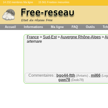
14 232 membres Ma ligne
15 561 Freebox mesurées
Accueil
Informations
Ma ligne
FAQ
Outils
Tch
France
>
Sud-Est
>
Auvergne Rhône-Alpes
>
A
artemare
Commentaires :
bgo44-ftth
,
mil66
(Antaris)
(Log
gaw78
(Dodo78)