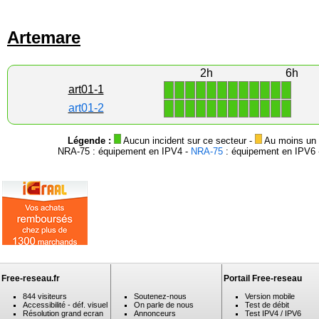
Artemare
2h
6h
1
1
1
1
1
1
1
1
1
1
1
1
art01-1
1
1
1
1
1
1
1
1
1
1
1
1
art01-2
Légende :
Aucun incident sur ce secteur -
Au moins un i
NRA-75 : équipement en IPV4 -
NRA-75
: équipement en IPV6 -
Free-reseau.fr
Portail Free-reseau
844 visiteurs
Soutenez-nous
Version mobile
Accessibilité - déf. visuel
On parle de nous
Test de débit
Résolution grand ecran
Annonceurs
Test IPV4 / IPV6