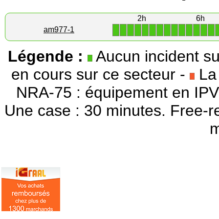
2h
6h
1
1
1
1
1
1
1
1
1
1
1
1
1
1
am977-1
Légende :
Aucun incident su
en cours sur ce secteur -
La 
NRA-75 : équipement en IPV
Une case : 30 minutes. Free-r
m