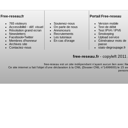
Free-reseau.fr
Portail Free-reseau
765 visiteurs
Soutenez-nous
Version mobile
Accessibilité - déf. visuel
On parle de nous
Test de débit
Résolution grand ecran
Annonceurs
Test IPV4 / IPV6
Newsletters
Recrutements
Smokeping
Facebook
•
Twitter
Les tutoriaux
Upload service
Membres d'honneur
En cas d'orage
Générateur mots de
Archives site
passe
Contactez-nous
stats-degroupage.fr
free-reseau.fr
- copyleft 2011
free-reseau est un site indépendant n'ayant aucun lien avec I
Ce site internet a fait l'objet d'une déclaration à la CNIL (Dossier CNIL n°1499600) le 15 a
person