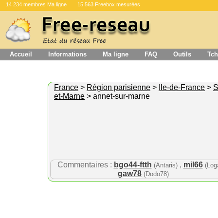
14 234 membres Ma ligne
15 563 Freebox mesurées
Accueil
Informations
Ma ligne
FAQ
Outils
Tch
France
>
Région parisienne
>
Ile-de-France
>
S
et-Marne
> annet-sur-marne
Commentaires :
bgo44-ftth
,
mil66
(Antaris)
(Log
gaw78
(Dodo78)