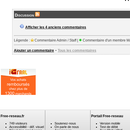
Discussion
Afficher les 4 anciens commentaires
Légende :
Commentaire Admin / Staff |
Commentaire d'un membre Ma
-
Ajouter un commentaire
Tous les commentaires
Free-reseau.fr
Portail Free-reseau
749 visiteurs
Soutenez-nous
Version mobile
Accessibilité - déf. visuel
On parle de nous
Test de débit