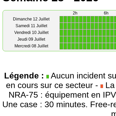
2h
6h
1
1
1
1
1
1
1
1
1
1
1
1
1
1
Dimanche 12 Juillet
1
1
1
1
1
1
1
1
1
1
1
1
1
1
Samedi 11 Juillet
1
1
1
1
1
1
1
1
1
1
1
1
1
1
Vendredi 10 Juillet
1
1
1
1
1
1
1
1
1
1
1
1
1
1
Jeudi 09 Juillet
1
1
1
1
1
1
1
1
1
1
1
1
1
1
Mercredi 08 Juillet
Légende :
Aucun incident su
en cours sur ce secteur -
La 
NRA-75 : équipement en IPV
Une case : 30 minutes. Free-r
m