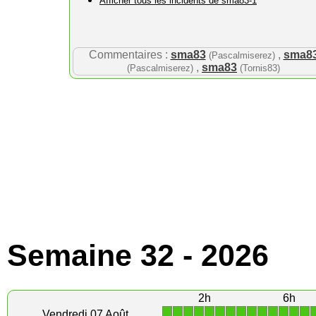
Afficher tous les incidents de sma83-1
Commentaires :
sma83
,
sma8
(Pascalmiserez)
,
sma83
(Pascalmiserez)
(Tornis83)
Semaine 32 - 2026
2h
6h
1
1
1
1
1
1
1
1
1
1
1
1
1
1
Vendredi 07 Août