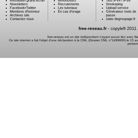
Résolution grand ecran
Annonceurs
Test IPV4 / IPV6
Newsletters
Recrutements
Smokeping
Facebook
•
Twitter
Les tutoriaux
Upload service
Membres d'honneur
En cas d'orage
Générateur mots de
Archives site
passe
Contactez-nous
stats-degroupage.fr
free-reseau.fr
- copyleft 2011
free-reseau est un site indépendant n'ayant aucun lien avec I
Ce site internet a fait l'objet d'une déclaration à la CNIL (Dossier CNIL n°1499600) le 15 a
person