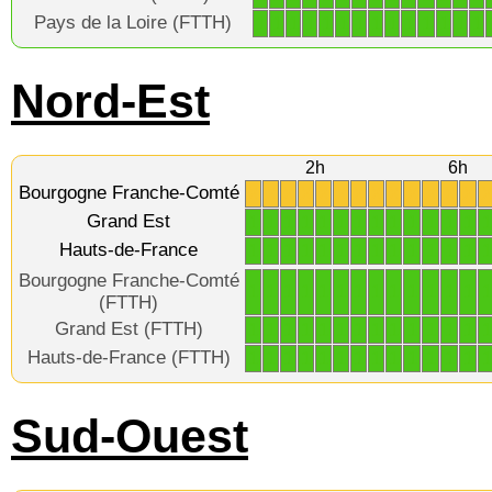
Pays de la Loire (FTTH)
1
1
1
1
1
1
1
1
1
1
1
1
1
1
Nord-Est
2h
6h
Bourgogne Franche-Comté
X
X
X
X
X
X
X
X
X
X
X
X
X
Grand Est
1
1
1
1
1
1
1
1
1
1
1
1
1
1
Hauts-de-France
1
1
1
1
1
1
1
1
1
1
1
1
1
1
Bourgogne Franche-Comté
1
1
1
1
1
1
1
1
1
1
1
1
1
1
(FTTH)
Grand Est (FTTH)
1
1
1
1
1
1
1
1
1
1
1
1
1
1
Hauts-de-France (FTTH)
1
1
1
1
1
1
1
1
1
1
1
1
1
1
Sud-Ouest