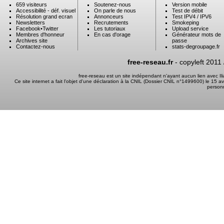
659 visiteurs
Soutenez-nous
Version mobile
Accessibilité - déf. visuel
On parle de nous
Test de débit
Résolution grand ecran
Annonceurs
Test IPV4 / IPV6
Newsletters
Recrutements
Smokeping
Facebook
•
Twitter
Les tutoriaux
Upload service
Membres d'honneur
En cas d'orage
Générateur mots de
Archives site
passe
Contactez-nous
stats-degroupage.fr
free-reseau.fr
- copyleft 2011
free-reseau est un site indépendant n'ayant aucun lien avec I
Ce site internet a fait l'objet d'une déclaration à la CNIL (Dossier CNIL n°1499600) le 15 a
person