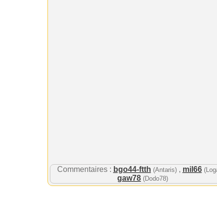
Commentaires :
bgo44-ftth
,
mil66
(Antaris)
(Log
gaw78
(Dodo78)