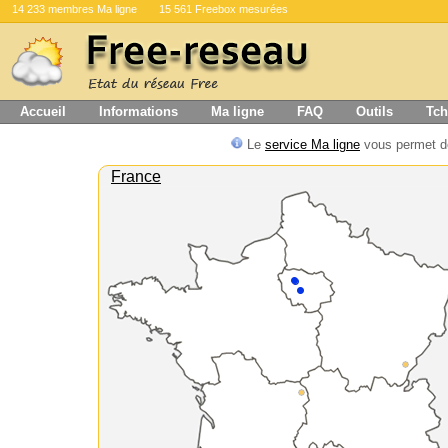
14 233 membres Ma ligne
15 561 Freebox mesurées
Accueil
Informations
Ma ligne
FAQ
Outils
Tch
Le
service Ma ligne
vous permet de
France