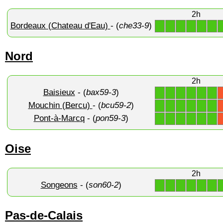
2h
Bordeaux (Chateau d'Eau)
- (
che33-9
)
1
1
1
1
1
1
Nord
2h
Baisieux
- (
bax59-3
)
1
1
1
1
1
1
Mouchin (Bercu)
- (
bcu59-2
)
1
1
1
1
1
1
Pont-à-Marcq
- (
pon59-3
)
1
1
1
1
1
1
Oise
2h
Songeons
- (
son60-2
)
1
1
1
1
1
1
Pas-de-Calais