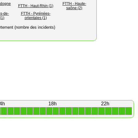
rdogne
FTTH - Haute-
FTTH - Haut-Rhin (1)
saône (2)
s-de-
FTTH - Pyrénées-
(1)
orientales (1)
rtement (nombre des incidents)
4h
18h
22h
1
1
1
1
1
1
1
1
1
1
1
1
1
1
1
1
1
1
1
1