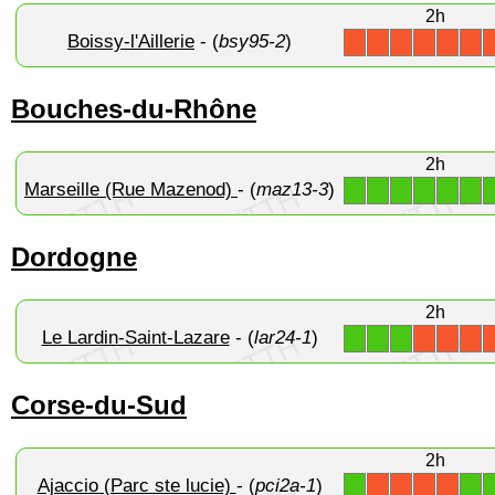
2h
Boissy-l'Aillerie
- (
bsy95-2
)
X
X
X
X
X
X
Bouches-du-Rhône
2h
Marseille (Rue Mazenod)
- (
maz13-3
)
1
1
1
1
1
1
Dordogne
2h
Le Lardin-Saint-Lazare
- (
lar24-1
)
1
1
1
X
X
X
Corse-du-Sud
2h
Ajaccio (Parc ste lucie)
- (
pci2a-1
)
1
1
X
X
X
X