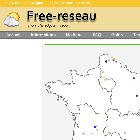
14 233 membres Ma ligne
15 561 Freebox mesurées
Accueil
Informations
Ma ligne
FAQ
Outils
Tch