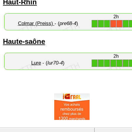
Haut-Rhin
2h
Colmar (Preiss)
- (
pre68-4
)
1
1
1
1
X
X
Haute-saône
2h
Lure
- (
lur70-4
)
1
1
1
1
1
1