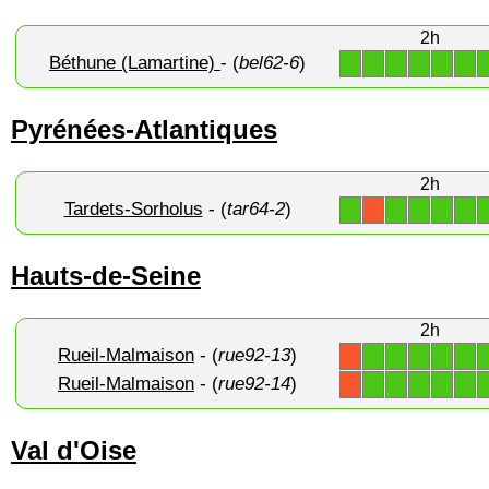
2h
Béthune (Lamartine)
- (
bel62-6
)
1
1
1
1
1
1
Pyrénées-Atlantiques
2h
Tardets-Sorholus
- (
tar64-2
)
1
1
1
1
1
X
Hauts-de-Seine
2h
Rueil-Malmaison
- (
rue92-13
)
1
1
1
1
1
X
Rueil-Malmaison
- (
rue92-14
)
1
1
1
1
1
X
Val d'Oise