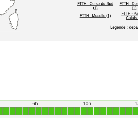
FTTH - Corse-du-Sud
FTTH - Do
(1)
(1)
FTTH - Pa
FTTH - Moselle (1)
Calais 
Legende : depa
6h
10h
1
1
1
1
1
1
1
1
1
1
1
1
1
1
1
1
1
1
1
1
1
1
1