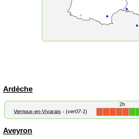
Ardèche
2h
Vernoux-en-Vivarais
- (
ver07-1
)
1
X
X
X
X
X
Aveyron