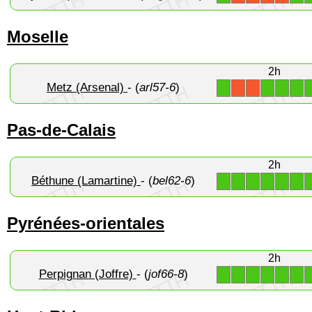
Moselle
2h
Metz (Arsenal)
- (
arl57-6
)
1
1
1
1
X
X
Pas-de-Calais
2h
Béthune (Lamartine)
- (
bel62-6
)
1
1
1
1
1
1
Pyrénées-orientales
2h
Perpignan (Joffre)
- (
jof66-8
)
1
1
1
1
1
1