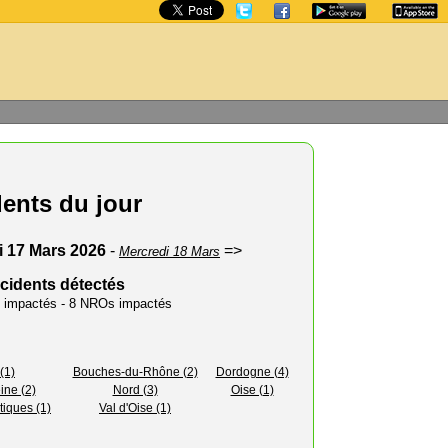
dents du jour
i 17 Mars 2026
-
=>
Mercredi 18 Mars
ncidents détectés
rs impactés - 8 NROs impactés
(1)
Bouches-du-Rhône (2)
Dordogne (4)
ine (2)
Nord (3)
Oise (1)
tiques (1)
Val d'Oise (1)