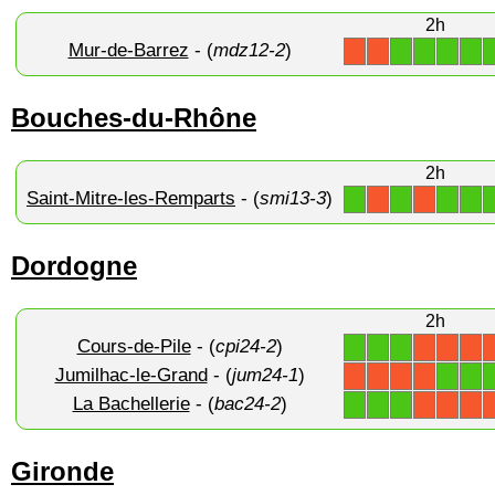
2h
Mur-de-Barrez
- (
mdz12-2
)
1
1
1
1
X
X
Bouches-du-Rhône
2h
Saint-Mitre-les-Remparts
- (
smi13-3
)
1
1
1
1
X
X
Dordogne
2h
Cours-de-Pile
- (
cpi24-2
)
1
1
1
X
X
X
Jumilhac-le-Grand
- (
jum24-1
)
1
1
X
X
X
X
La Bachellerie
- (
bac24-2
)
1
1
1
X
X
X
Gironde