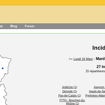
at
Blog
Forum
Inci
-
Mard
<=
Lundi 16 Mars
27 i
15 répartiteu
Ardèche (1)
Aveyron 
Gironde (1)
Hauts-de-Se
Pas-de-Calais (1)
Pyrénées-Atlan
FTTH - Bouches-du-
Rhône (1)