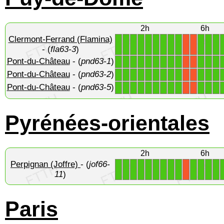
2h
6h
Clermont-Ferrand (Flamina)
1
1
1
1
1
1
1
1
1
1
1
1
X
X
- (
fla63-3
)
Pont-du-Château
- (
pnd63-1
)
1
1
1
1
1
1
1
1
1
1
1
1
X
X
Pont-du-Château
- (
pnd63-2
)
1
1
1
1
1
1
1
1
1
1
1
1
X
X
Pont-du-Château
- (
pnd63-5
)
1
1
1
1
1
1
1
1
1
1
1
1
X
X
Pyrénées-orientales
2h
6h
Perpignan (Joffre)
- (
jof66-
1
1
1
1
1
1
1
1
1
1
1
1
1
X
11
)
Paris