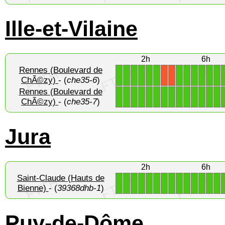
Ille-et-Vilaine
2h
6h
Rennes (Boulevard de
1
1
1
1
1
1
1
1
1
1
1
1
X
X
ChÃ©zy)
- (
che35-6
)
Rennes (Boulevard de
1
1
1
1
1
1
1
1
1
1
1
1
1
1
ChÃ©zy)
- (
che35-7
)
Jura
2h
6h
Saint-Claude (Hauts de
1
1
1
1
1
1
1
1
1
1
1
1
1
1
Bienne)
- (
39368dhb-1
)
Puy-de-Dôme