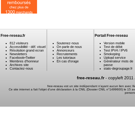
Free-reseau.fr
Portail Free-reseau
812 visiteurs
Soutenez-nous
Version mobile
Accessibilité - déf. visuel
On parle de nous
Test de débit
Résolution grand ecran
Annonceurs
Test IPV4 / IPV6
Newsletters
Recrutements
Smokeping
Facebook
•
Twitter
Les tutoriaux
Upload service
Membres d'honneur
En cas d'orage
Générateur mots de
Archives site
passe
Contactez-nous
stats-degroupage.fr
free-reseau.fr
- copyleft 2011
free-reseau est un site indépendant n'ayant aucun lien avec I
Ce site internet a fait l'objet d'une déclaration à la CNIL (Dossier CNIL n°1499600) le 15 a
person