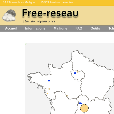
14 234 membres Ma ligne
15 563 Freebox mesurées
Accueil
Informations
Ma ligne
FAQ
Outils
Tch