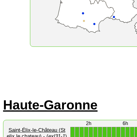
Haute-Garonne
2h
6h
Saint-Élix-le-Château (St
1
1
1
1
1
1
1
1
1
1
1
1
1
1
elix le chateau)
- (
exl31-1
)