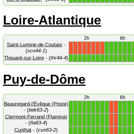
Loire-Atlantique
2h
6h
Saint-Lumine-de-Coutais
-
1
1
1
1
1
1
X
X
X
X
X
X
X
X
(
sco44-1
)
Thouaré-sur-Loire
- (
thr44-4
)
1
1
1
1
1
1
1
1
1
1
1
1
1
1
Puy-de-Dôme
2h
6h
Beauregard-l'Évêque (Poste)
1
1
1
1
1
1
1
1
1
1
1
1
X
X
- (
bek63-2
)
Clermont-Ferrand (Flamina)
1
1
1
1
1
1
1
1
1
1
1
1
X
X
- (
fla63-4
)
Cunlhat
- (
cun63-2
)
1
1
1
1
1
1
1
1
1
1
1
1
X
X