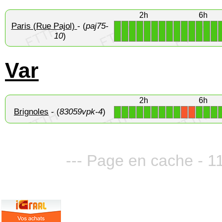
2h
6h
Paris (Rue Pajol)
- (
paj75-
1
1
1
1
1
1
1
1
1
1
1
1
1
1
10
)
Var
2h
6h
Brignoles
- (
83059vpk-4
)
1
1
1
1
1
1
1
1
1
1
1
1
X
X
--- Page en cache - 11