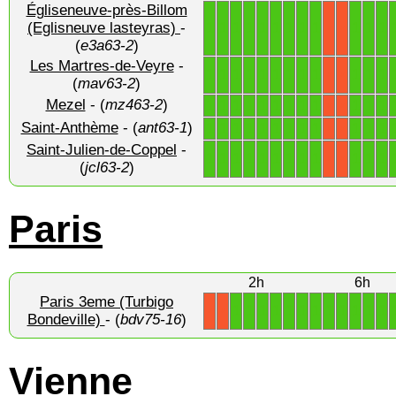
Égliseneuve-près-Billom
1
1
1
1
1
1
1
1
1
1
1
1
(Eglisneuve lasteyras)
-
X
X
(
e3a63-2
)
Les Martres-de-Veyre
-
1
1
1
1
1
1
1
1
1
1
1
1
X
X
(
mav63-2
)
Mezel
- (
mz463-2
)
1
1
1
1
1
1
1
1
1
1
1
1
X
X
Saint-Anthème
- (
ant63-1
)
1
1
1
1
1
1
1
1
1
1
1
1
X
X
Saint-Julien-de-Coppel
-
1
1
1
1
1
1
1
1
1
1
1
1
X
X
(
jcl63-2
)
Paris
2h
6h
Paris 3eme (Turbigo
1
1
1
1
1
1
1
1
1
1
1
1
X
X
Bondeville)
- (
bdv75-16
)
Vienne