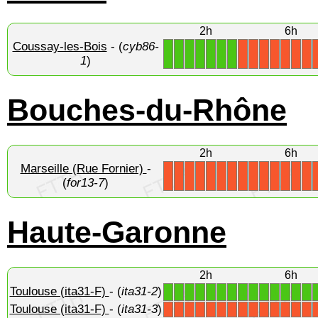
2h
6h
Coussay-les-Bois
- (
cyb86-
1
1
1
1
1
1
1
X
X
X
X
X
X
X
1
)
Bouches-du-Rhône
2h
6h
Marseille (Rue Fornier)
-
X
X
X
X
X
X
X
X
X
X
X
X
X
X
(
for13-7
)
Haute-Garonne
2h
6h
Toulouse (ita31-F)
- (
ita31-2
)
1
1
1
1
1
1
1
1
1
1
1
1
1
1
Toulouse (ita31-F)
- (
ita31-3
)
X
X
X
X
X
X
X
X
X
X
X
X
X
X