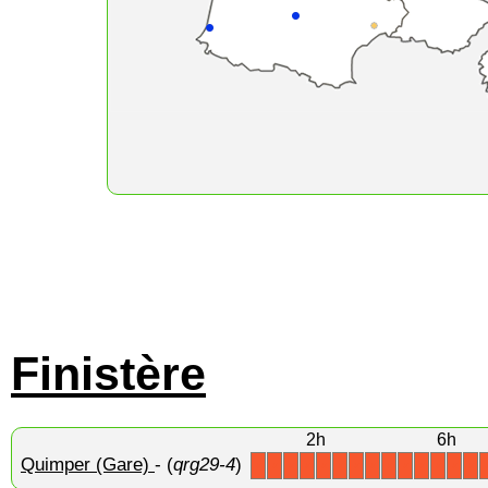
Finistère
2h
6h
Quimper (Gare)
- (
qrg29-4
)
X
X
X
X
X
X
X
X
X
X
X
X
X
X