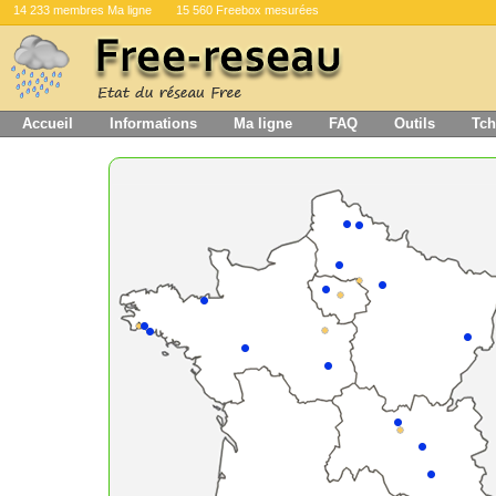
14 233 membres Ma ligne
15 560 Freebox mesurées
Accueil
Informations
Ma ligne
FAQ
Outils
Tch