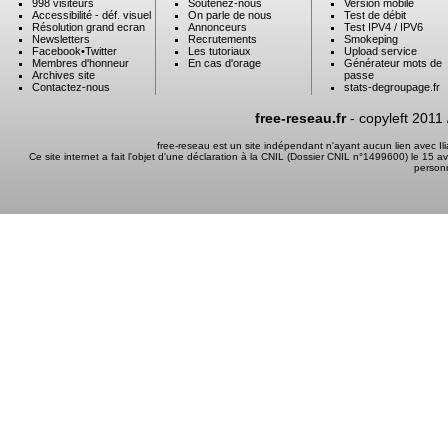
998 visiteurs
Soutenez-nous
Version mobile
Accessibilité - déf. visuel
On parle de nous
Test de débit
Résolution grand ecran
Annonceurs
Test IPV4 / IPV6
Newsletters
Recrutements
Smokeping
Facebook
•
Twitter
Les tutoriaux
Upload service
Membres d'honneur
En cas d'orage
Générateur mots de
Archives site
passe
Contactez-nous
stats-degroupage.fr
free-reseau.fr
- copyleft 2011
free-reseau est un site indépendant n'ayant aucun lien avec I
Ce site internet a fait l'objet d'une déclaration à la CNIL (Dossier CNIL n°1499600) le 15 a
person