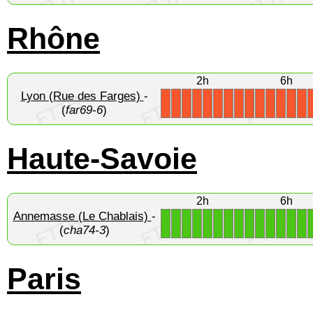
Rhône
2h
6h
Lyon (Rue des Farges)
-
X
X
X
X
X
X
X
X
X
X
X
X
X
X
(
far69-6
)
Haute-Savoie
2h
6h
Annemasse (Le Chablais)
-
1
1
1
1
1
1
1
1
1
1
1
1
1
1
(
cha74-3
)
Paris