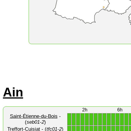
Ain
2h
6h
Saint-Étienne-du-Bois
-
1
1
1
1
1
1
1
1
1
1
1
1
1
1
(
seb01-2
)
Treffort-Cuisiat
- (
tfc01-2
)
1
1
1
1
1
1
1
1
1
1
1
1
1
1