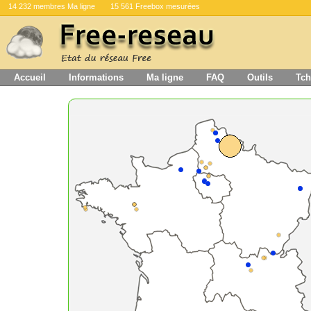
14 232 membres Ma ligne
15 561 Freebox mesurées
Accueil
Informations
Ma ligne
FAQ
Outils
Tch