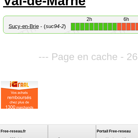
Val-de-Marne
2h
6h
Sucy-en-Brie
- (
suc94-2
)
1
1
1
1
1
1
1
1
1
1
X
X
X
X
--- Page en cache - 26
Free-reseau.fr
Portail Free-reseau