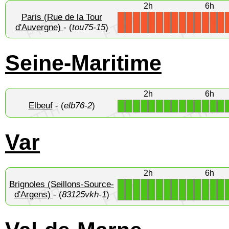
2h
6h
Paris (Rue de la Tour
X
X
X
X
X
X
X
X
X
X
X
X
X
X
d'Auvergne)
- (
tou75-15
)
Seine-Maritime
2h
6h
Elbeuf
- (
elb76-2
)
1
1
1
1
1
1
1
1
1
1
1
1
1
1
Var
2h
6h
Brignoles (Seillons-Source-
1
1
1
1
1
1
1
1
1
1
1
1
1
1
d'Argens)
- (
83125vkh-1
)