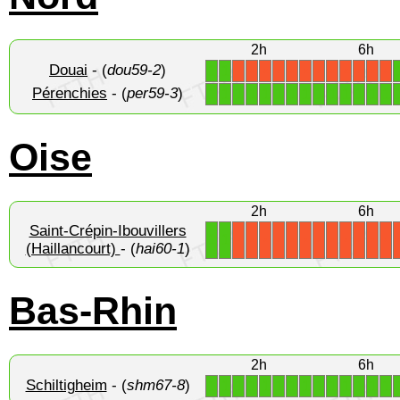
2h
6h
Douai
- (
dou59-2
)
1
1
X
X
X
X
X
X
X
X
X
X
X
X
Pérenchies
- (
per59-3
)
1
1
1
1
1
1
1
1
1
1
1
1
1
1
Oise
2h
6h
Saint-Crépin-Ibouvillers
1
1
X
X
X
X
X
X
X
X
X
X
X
X
(Haillancourt)
- (
hai60-1
)
Bas-Rhin
2h
6h
Schiltigheim
- (
shm67-8
)
1
1
1
1
1
1
1
1
1
1
1
1
1
1