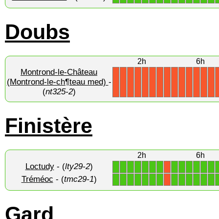
Doubs
2h
6h
Montrond-le-Château
(Montrond-le-ch¶teau med)
-
X
X
X
X
X
X
X
X
X
X
X
X
X
X
(
nt325-2
)
Finistère
2h
6h
Loctudy
- (
lty29-2
)
1
1
1
1
1
1
1
1
1
1
1
1
1
X
Tréméoc
- (
tmc29-1
)
1
1
1
1
1
1
1
1
1
1
1
1
1
X
Gard