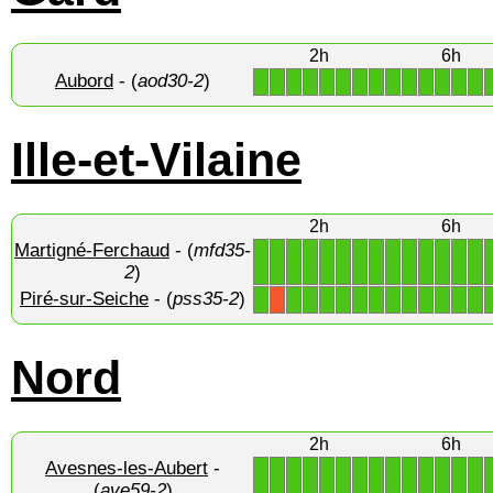
2h
6h
Aubord
- (
aod30-2
)
1
1
1
1
1
1
1
1
1
1
1
1
1
1
Ille-et-Vilaine
2h
6h
Martigné-Ferchaud
- (
mfd35-
1
1
1
1
1
1
1
1
1
1
1
1
1
1
2
)
Piré-sur-Seiche
- (
pss35-2
)
1
1
1
1
1
1
1
1
1
1
1
1
1
X
Nord
2h
6h
Avesnes-les-Aubert
-
1
1
1
1
1
1
1
1
1
1
1
1
1
1
(
ave59-2
)