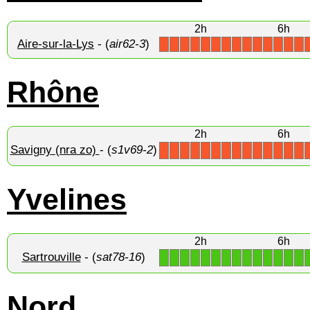
2h
6h
Aire-sur-la-Lys
- (
air62-3
)
X
X
X
X
X
X
X
X
X
X
X
X
X
X
Rhône
2h
6h
Savigny (nra zo)
- (
s1v69-2
)
X
X
X
X
X
X
X
X
X
X
X
X
X
X
Yvelines
2h
6h
Sartrouville
- (
sat78-16
)
1
1
1
1
1
1
1
1
1
1
1
1
1
1
Nord