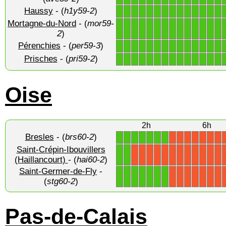
Haussy
- (
h1y59-2
)
1
1
1
1
1
1
1
1
1
1
1
1
1
1
Mortagne-du-Nord
- (
mor59-
1
1
1
1
1
1
1
1
1
1
1
1
1
1
2
)
Pérenchies
- (
per59-3
)
1
1
1
1
1
1
1
1
1
1
1
1
1
1
Prisches
- (
pri59-2
)
1
1
1
1
1
1
1
1
1
1
1
1
1
1
Oise
2h
6h
Bresles
- (
brs60-2
)
1
1
1
1
1
1
1
X
X
X
X
X
X
X
Saint-Crépin-Ibouvillers
1
1
X
X
X
X
X
X
X
X
X
X
X
X
(Haillancourt)
- (
hai60-2
)
Saint-Germer-de-Fly
-
1
1
1
1
1
1
1
X
X
X
X
X
X
X
(
stg60-2
)
Pas-de-Calais