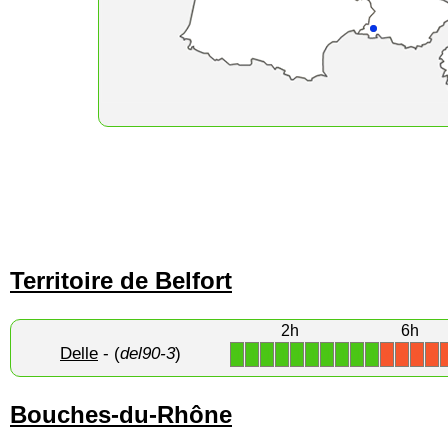
Territoire de Belfort
2h
6h
Delle
- (
del90-3
)
1
1
1
1
1
1
1
1
1
1
X
X
X
X
Bouches-du-Rhône