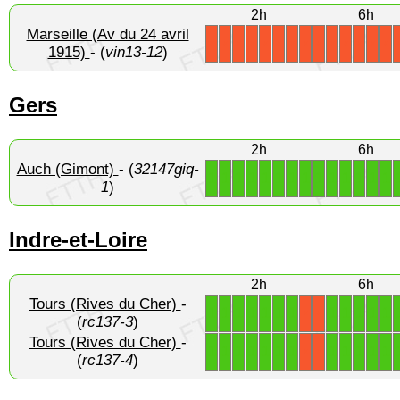
2h
6h
Marseille (Av du 24 avril
X
X
X
X
X
X
X
X
X
X
X
X
X
X
1915)
- (
vin13-12
)
Gers
2h
6h
Auch (Gimont)
- (
32147giq-
1
1
1
1
1
1
1
1
1
1
1
1
1
1
1
)
Indre-et-Loire
2h
6h
Tours (Rives du Cher)
-
1
1
1
1
1
1
1
1
1
1
1
1
X
X
(
rc137-3
)
Tours (Rives du Cher)
-
1
1
1
1
1
1
1
1
1
1
1
1
X
X
(
rc137-4
)