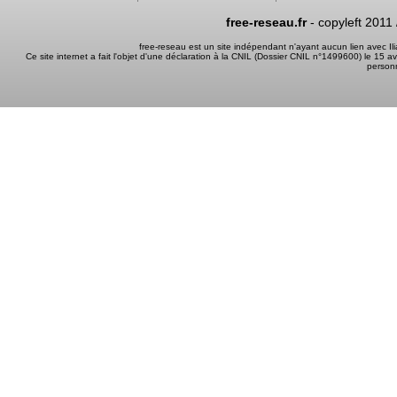
free-reseau.fr
- copyleft 2011
free-reseau est un site indépendant n'ayant aucun lien avec I
Ce site internet a fait l'objet d'une déclaration à la CNIL (Dossier CNIL n°1499600) le 15 a
person