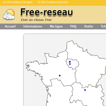
14 234 membres Ma ligne
15 563 Freebox mesurées
Accueil
Informations
Ma ligne
FAQ
Outils
Tch