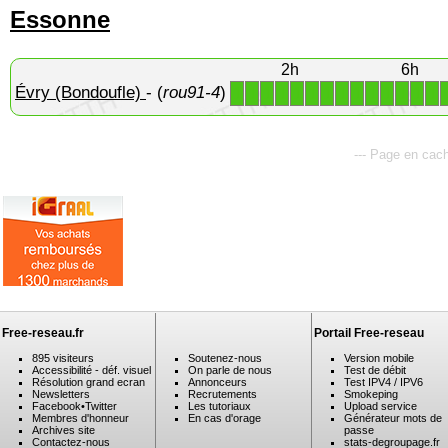
Essonne
2h
6h
Évry (Bondoufle)
- (
rou91-4
)
1
1
1
1
1
1
1
1
1
1
1
1
1
1
--- Page en cach
Free-reseau.fr
Portail Free-reseau
895 visiteurs
Soutenez-nous
Version mobile
Accessibilité - déf. visuel
On parle de nous
Test de débit
Résolution grand ecran
Annonceurs
Test IPV4 / IPV6
Newsletters
Recrutements
Smokeping
Facebook
•
Twitter
Les tutoriaux
Upload service
Membres d'honneur
En cas d'orage
Générateur mots de
Archives site
passe
Contactez-nous
stats-degroupage.fr