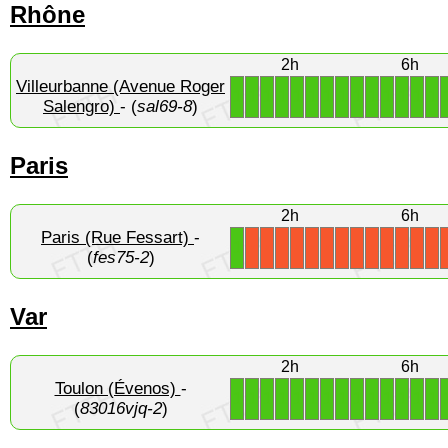
Rhône
2h
6h
Villeurbanne (Avenue Roger
1
1
1
1
1
1
1
1
1
1
1
1
1
1
Salengro)
- (
sal69-8
)
Paris
2h
6h
Paris (Rue Fessart)
-
1
X
X
X
X
X
X
X
X
X
X
X
X
X
(
fes75-2
)
Var
2h
6h
Toulon (Évenos)
-
1
1
1
1
1
1
1
1
1
1
1
1
1
1
(
83016vjq-2
)