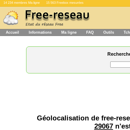
14 234 membres Ma ligne
15 563 Freebox mesurées
Accueil
Informations
Ma ligne
FAQ
Outils
Tch
Recherch
Géolocalisation de free-rese
29067
n'est