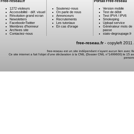
Free-reseau.fr
Portail Free-reseau
1272 visiteurs
Soutenez-nous
Version mobile
Accessibilité - déf. visuel
On parle de nous
Test de débit
Résolution grand ecran
Annonceurs
Test IPV4 / IPV6
Newsletters
Recrutements
Smokeping
Facebook
•
Twitter
Les tutoriaux
Upload service
Membres d'honneur
En cas d'orage
Générateur mots de
Archives site
passe
Contactez-nous
stats-degroupage.fr
free-reseau.fr
- copyleft 2011
free-reseau est un site indépendant n'ayant aucun lien avec I
Ce site internet a fait l'objet d'une déclaration à la CNIL (Dossier CNIL n°1499600) le 15 a
person