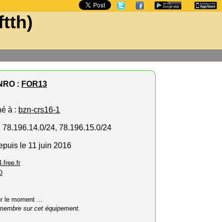
ftth)
NRO :
FOR13
hé à :
bzn-crs16-1
, 78.196.14.0/24, 78.196.15.0/24
epuis le 11 juin 2016
.free.fr
O
ur le moment ...
membre sur cet équipement.