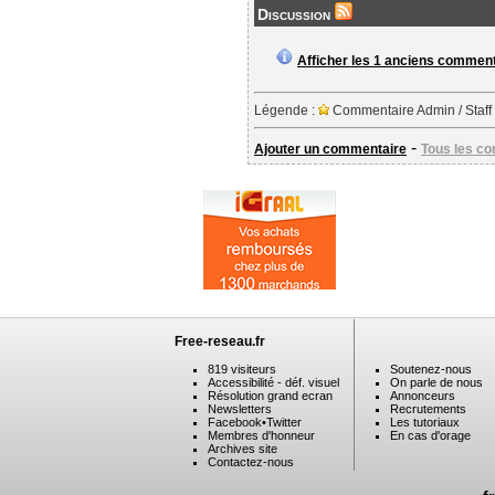
Discussion
Afficher les 1 anciens commen
Légende :
Commentaire Admin / Staff
-
Ajouter un commentaire
Tous les c
Free-reseau.fr
819 visiteurs
Soutenez-nous
Accessibilité - déf. visuel
On parle de nous
Résolution grand ecran
Annonceurs
Newsletters
Recrutements
Facebook
•
Twitter
Les tutoriaux
Membres d'honneur
En cas d'orage
Archives site
Contactez-nous