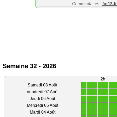
Commentaires :
for13-ft
Semaine 32 - 2026
2h
1
1
1
1
1
1
Samedi 08 Août
1
1
1
1
1
1
Vendredi 07 Août
1
1
1
1
1
1
Jeudi 06 Août
1
1
1
1
1
1
Mercredi 05 Août
1
1
1
1
1
1
Mardi 04 Août