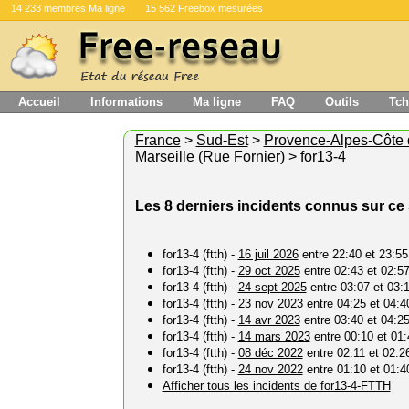
14 233 membres Ma ligne
15 562 Freebox mesurées
Accueil
Informations
Ma ligne
FAQ
Outils
Tch
France
>
Sud-Est
>
Provence-Alpes-Côte 
Marseille (Rue Fornier)
> for13-4
Les 8 derniers incidents connus sur ce
for13-4 (ftth) -
16 juil 2026
entre 22:40 et 23:55
for13-4 (ftth) -
29 oct 2025
entre 02:43 et 02:5
for13-4 (ftth) -
24 sept 2025
entre 03:07 et 03:
for13-4 (ftth) -
23 nov 2023
entre 04:25 et 04:4
for13-4 (ftth) -
14 avr 2023
entre 03:40 et 04:2
for13-4 (ftth) -
14 mars 2023
entre 00:10 et 01:
for13-4 (ftth) -
08 déc 2022
entre 02:11 et 02:2
for13-4 (ftth) -
24 nov 2022
entre 01:10 et 01:4
Afficher tous les incidents de for13-4-FTTH