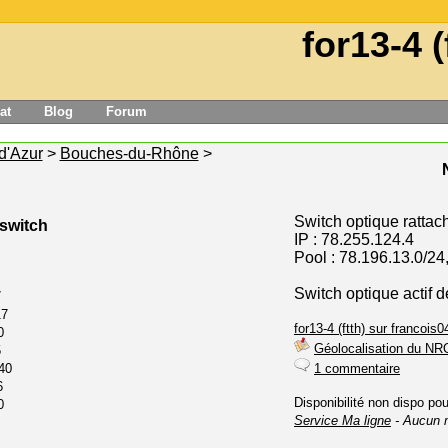
for13-4 (
at
Blog
Forum
d'Azur
>
Bouches-du-Rhône
>
Switch optique rattac
 switch
IP : 78.255.124.4
Pool : 78.196.13.0/24
Switch optique actif d
7
17
for13-4 (ftth) sur francois04
0
Géolocalisation du NR
5
40
1 commentaire
6
Disponibilité non dispo po
0
Service Ma ligne
- Aucun 