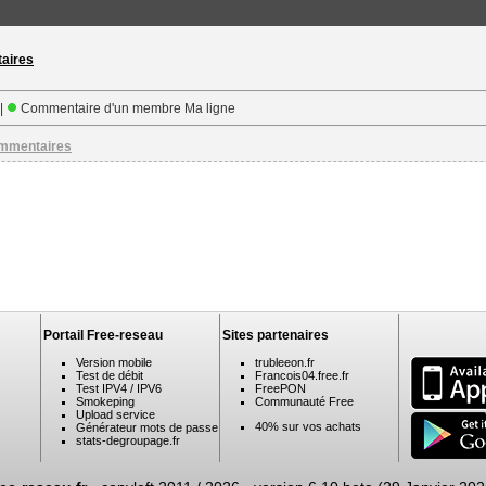
taires
 |
Commentaire d'un membre Ma ligne
ommentaires
Portail Free-reseau
Sites partenaires
Version mobile
trubleeon.fr
Test de débit
Francois04.free.fr
Test IPV4 / IPV6
FreePON
Smokeping
Communauté Free
Upload service
40% sur vos achats
Générateur mots de passe
stats-degroupage.fr