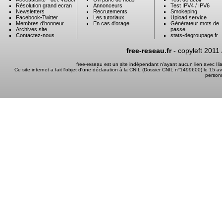
Résolution grand ecran
Annonceurs
Test IPV4 / IPV6
Newsletters
Recrutements
Smokeping
Facebook
•
Twitter
Les tutoriaux
Upload service
Membres d'honneur
En cas d'orage
Générateur mots de
Archives site
passe
Contactez-nous
stats-degroupage.fr
free-reseau.fr
- copyleft 2011
free-reseau est un site indépendant n'ayant aucun lien avec I
Ce site internet a fait l'objet d'une déclaration à la CNIL (Dossier CNIL n°1499600) le 15 a
person