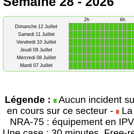
Semaine 28 - 2026
2h
6h
1
1
1
1
1
1
1
1
1
1
1
1
1
1
Dimanche 12 Juillet
1
1
1
1
1
1
1
1
1
1
1
1
1
1
Samedi 11 Juillet
1
1
1
1
1
1
1
1
1
1
1
1
1
1
Vendredi 10 Juillet
1
1
1
1
1
1
1
1
1
1
1
1
1
1
Jeudi 09 Juillet
1
1
1
1
1
1
1
1
1
1
1
1
1
1
Mercredi 08 Juillet
1
1
1
1
1
1
1
1
1
1
1
1
1
1
Mardi 07 Juillet
Légende :
Aucun incident su
en cours sur ce secteur -
La 
NRA-75 : équipement en IPV
Une case : 30 minutes. Free-r