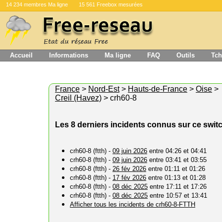
14 234 membres Ma ligne
15 561 Freebox mesurées
Accueil
Informations
Ma ligne
FAQ
Outils
Tch
France
>
Nord-Est
>
Hauts-de-France
>
Oise
>
Creil (Havez)
> crh60-8
Les 8 derniers incidents connus sur ce swit
crh60-8 (ftth) -
09 juin 2026
entre 04:26 et 04:41
crh60-8 (ftth) -
09 juin 2026
entre 03:41 et 03:55
crh60-8 (ftth) -
26 fév 2026
entre 01:11 et 01:26
crh60-8 (ftth) -
17 fév 2026
entre 01:13 et 01:28
crh60-8 (ftth) -
08 déc 2025
entre 17:11 et 17:26
crh60-8 (ftth) -
08 déc 2025
entre 10:57 et 13:41
Afficher tous les incidents de crh60-8-FTTH