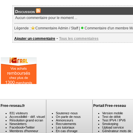
Discussion
Aucun commentaire pour le moment ...
Légende :
Commentaire Admin / Staff |
Commentaire d'un membre Ma
-
Ajouter un commentaire
Tous les commentaires
Free-reseau.fr
Portail Free-reseau
831 visiteurs
Soutenez-nous
Version mobile
Accessibilité - déf. visuel
On parle de nous
Test de débit
Résolution grand ecran
Annonceurs
Test IPV4 / IPV6
Newsletters
Recrutements
Smokeping
Facebook
•
Twitter
Les tutoriaux
Upload service
Membres d'honneur
En cas d'orage
Générateur mots de