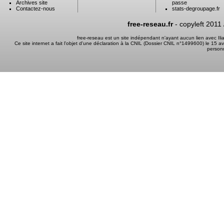
Archives site
passe
Contactez-nous
stats-degroupage.fr
free-reseau.fr
- copyleft 2011
free-reseau est un site indépendant n'ayant aucun lien avec I
Ce site internet a fait l'objet d'une déclaration à la CNIL (Dossier CNIL n°1499600) le 15 a
person