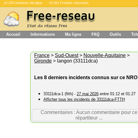
14 232 membres Ma ligne
15 561 Freebox mesurées
Accueil
Informations
Ma ligne
FAQ
Outils
Tch
France
>
Sud-Ouest
>
Nouvelle-Aquitaine
>
Gironde
> langon (33111dca)
Les 8 derniers incidents connus sur ce NRO
33111dca-1 (ftth) -
27 mai 2026
entre 01:12 et 01:27
Afficher tous les incidents de 33111dca-FTTH
Commentaires : Aucun commentaire pour ce
répartiteur ...