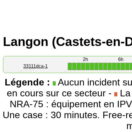
Langon (Castets-en-D
2h
6h
1
1
1
1
1
1
1
1
1
1
1
1
1
1
33111dca-1
Légende :
Aucun incident su
en cours sur ce secteur -
La 
NRA-75 : équipement en IPV
Une case : 30 minutes. Free-r
m